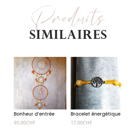
Produits
Similaires
Produits similaires
Bonheur d’entrée
Bracelet énergétique
95.00
CHF
17.00
CHF