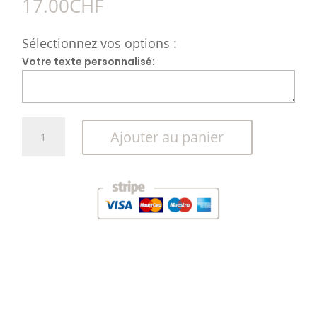
17.00
CHF
Sélectionnez vos options :
Votre texte personnalisé:
quantité
A
Ajouter au panier
de
l
Bracelet
t
énergétique
e
r
n
a
t
i
v
e
: