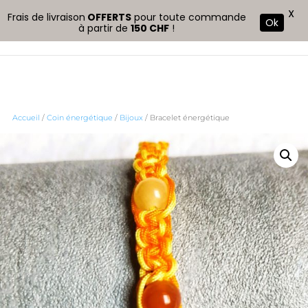
X
Frais de livraison
OFFERTS
pour toute commande
Ok
à partir de
150 CHF
!
Accueil
/
Coin énergétique
/
Bijoux
/ Bracelet énergétique