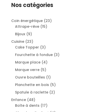
Nos catégories
2
Coin énergétique
23
1
3
Attrape-rêve
15
5
p
9
Bijoux
9
p
r
p
2
Cuisine
23
r
o
r
3
3
Cake Topper
3
o
d
o
p
p
3
Fourchette à fondue
3
d
u
d
r
r
p
u
i
4
Marque place
4
u
o
o
r
i
t
p
i
5
Marque verre
5
d
d
o
t
s
r
t
p
u
u
1
Ouvre bouteilles
1
d
s
o
s
r
i
i
p
u
5
Planchette en bois
5
d
o
t
t
r
i
p
u
2
Spatule à raclette
2
d
s
s
o
t
r
i
p
u
4
Enfance
48
d
s
o
t
r
i
8
1
Boîte à dents
17
u
d
s
o
t
p
7
i