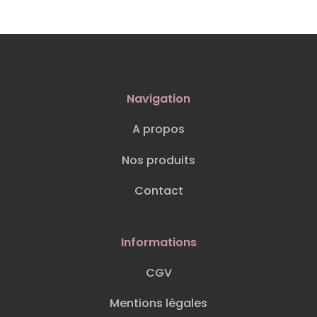
o
t
r
i
u
d
s
o
t
i
u
d
s
t
i
u
t
i
s
t
Navigation
A propos
Nos produits
Contact
Informations
CGV
Mentions légales