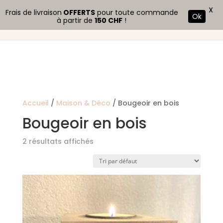
X
Frais de livraison
OFFERTS
pour toute commande
Ok
à partir de
150 CHF
!
Accueil
/
Maison & Déco
/ Bougeoir en bois
Bougeoir en bois
2 résultats affichés