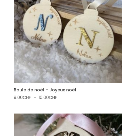
Boule de noël – Joyeux noël
Plage
9.00
CHF
–
10.00
CHF
de
prix :
9.00CHF
à
10.00CHF