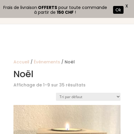
X
Frais de livraison
OFFERTS
pour toute commande
Ok
à partir de
150 CHF
!
Accueil
/
Événements
/ Noël
Noël
Affichage de 1–9 sur 35 résultats