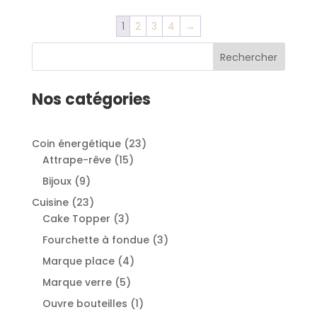
1
2
3
4
→
Rechercher
Nos catégories
2
Coin énergétique
23
1
3
Attrape-rêve
15
5
p
9
Bijoux
9
p
r
p
2
Cuisine
23
r
o
r
3
3
Cake Topper
3
o
d
o
p
p
3
Fourchette à fondue
3
d
u
d
r
r
p
u
i
4
Marque place
4
u
o
o
r
i
t
p
i
5
Marque verre
5
d
d
o
t
s
r
t
p
u
u
1
Ouvre bouteilles
1
d
s
o
s
r
i
i